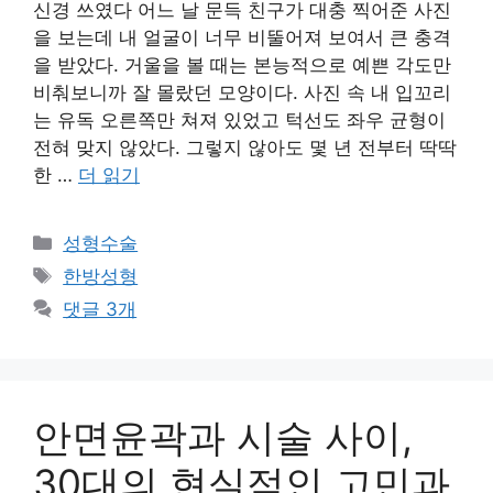
신경 쓰였다 어느 날 문득 친구가 대충 찍어준 사진
을 보는데 내 얼굴이 너무 비뚤어져 보여서 큰 충격
을 받았다. 거울을 볼 때는 본능적으로 예쁜 각도만
비춰보니까 잘 몰랐던 모양이다. 사진 속 내 입꼬리
는 유독 오른쪽만 쳐져 있었고 턱선도 좌우 균형이
전혀 맞지 않았다. 그렇지 않아도 몇 년 전부터 딱딱
한 …
더 읽기
카
성형수술
테
태
한방성형
고
그
댓글 3개
리
안면윤곽과 시술 사이,
30대의 현실적인 고민과