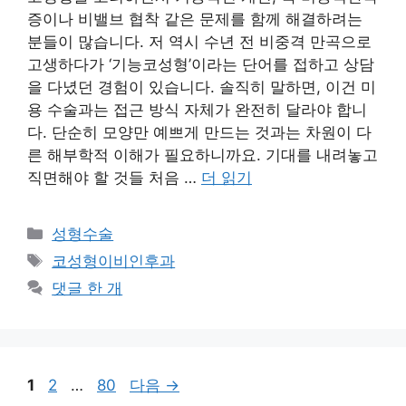
증이나 비밸브 협착 같은 문제를 함께 해결하려는
분들이 많습니다. 저 역시 수년 전 비중격 만곡으로
고생하다가 ‘기능코성형’이라는 단어를 접하고 상담
을 다녔던 경험이 있습니다. 솔직히 말하면, 이건 미
용 수술과는 접근 방식 자체가 완전히 달라야 합니
다. 단순히 모양만 예쁘게 만드는 것과는 차원이 다
른 해부학적 이해가 필요하니까요. 기대를 내려놓고
직면해야 할 것들 처음 …
더 읽기
카
성형수술
테
태
코성형이비인후과
고
그
댓글 한 개
리
페
페
페
1
2
…
80
다음
→