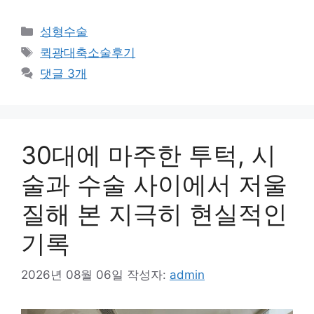
카
성형수술
테
태
퀵광대축소술후기
고
그
댓글 3개
리
30대에 마주한 투턱, 시
술과 수술 사이에서 저울
질해 본 지극히 현실적인
기록
2026년 08월 06일
작성자:
admin