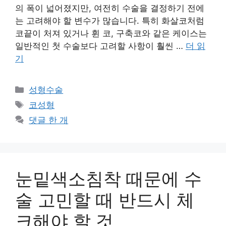
의 폭이 넓어졌지만, 여전히 수술을 결정하기 전에
는 고려해야 할 변수가 많습니다. 특히 화살코처럼
코끝이 처져 있거나 휜 코, 구축코와 같은 케이스는
일반적인 첫 수술보다 고려할 사항이 훨씬 …
더 읽
기
카
성형수술
테
태
코성형
고
그
댓글 한 개
리
눈밑색소침착 때문에 수
술 고민할 때 반드시 체
크해야 할 것