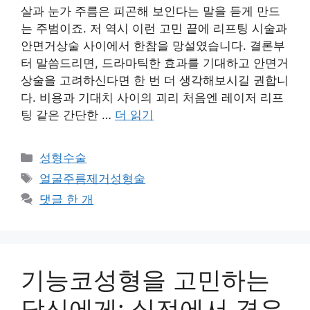
살과 눈가 주름은 피곤해 보인다는 말을 듣게 만드
는 주범이죠. 저 역시 이런 고민 끝에 리프팅 시술과
안면거상술 사이에서 한참을 망설였습니다. 결론부
터 말씀드리면, 드라마틱한 효과를 기대하고 안면거
상술을 고려하신다면 한 번 더 생각해보시길 권합니
다. 비용과 기대치 사이의 괴리 처음엔 레이저 리프
팅 같은 간단한 …
더 읽기
카
성형수술
테
태
얼굴주름제거성형술
고
그
댓글 한 개
리
기능코성형을 고민하는
당신에게: 실전에서 겪은