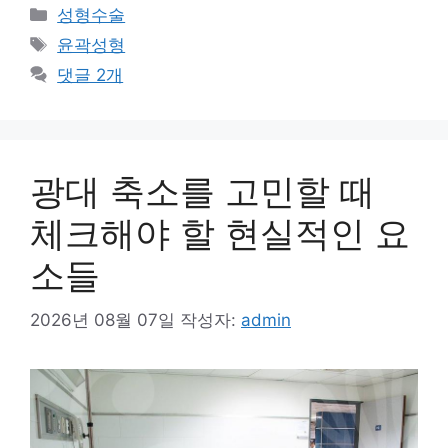
카
성형수술
테
태
윤곽성형
고
그
댓글 2개
리
광대 축소를 고민할 때
체크해야 할 현실적인 요
소들
2026년 08월 07일
작성자:
admin