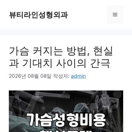
컨
텐
뷰티라인성형외과
메
츠
로
뉴
건
너
가슴 커지는 방법, 현실
뛰
기
과 기대치 사이의 간극
2026년 08월 08일
작성자:
admin