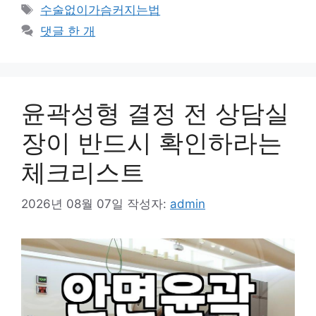
테
태
수술없이가슴커지는법
고
그
댓글 한 개
리
윤곽성형 결정 전 상담실
장이 반드시 확인하라는
체크리스트
2026년 08월 07일
작성자:
admin