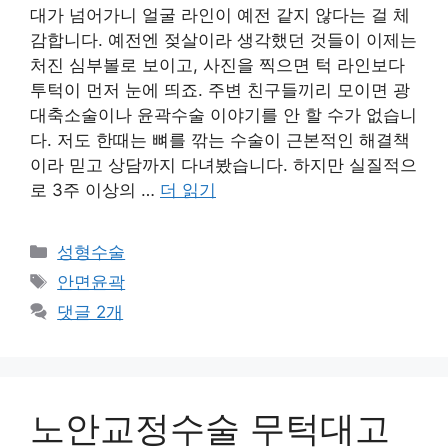
대가 넘어가니 얼굴 라인이 예전 같지 않다는 걸 체
감합니다. 예전엔 젖살이라 생각했던 것들이 이제는
처진 심부볼로 보이고, 사진을 찍으면 턱 라인보다
투턱이 먼저 눈에 띄죠. 주변 친구들끼리 모이면 광
대축소술이나 윤곽수술 이야기를 안 할 수가 없습니
다. 저도 한때는 뼈를 깎는 수술이 근본적인 해결책
이라 믿고 상담까지 다녀봤습니다. 하지만 실질적으
로 3주 이상의 …
더 읽기
카
성형수술
테
태
안면윤곽
고
그
댓글 2개
리
노안교정수술 무턱대고