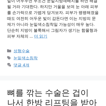
밑이 어두우면 무조건 눈밑지방재배치를 하면 해결
될 거라 기대한다. 하지만 거울을 보며 눈 아래 피부
를 손가락으로 가볍게 당겨보자. 피부가 팽팽해졌을
때도 여전히 어두운 빛이 감돈다면 이는 지방의 문
제가 아니라 눈밑색소침착일 가능성이 매우 높다.
단순히 지방이 불룩해서 그림자가 생기는 함몰형과
피부 자체의 …
더 읽기
카
성형수술
테
태
눈밑색소침착
고
그
댓글 4개
리
뼈를 깎는 수술은 겁이
나서 한방 리프팅을 받아