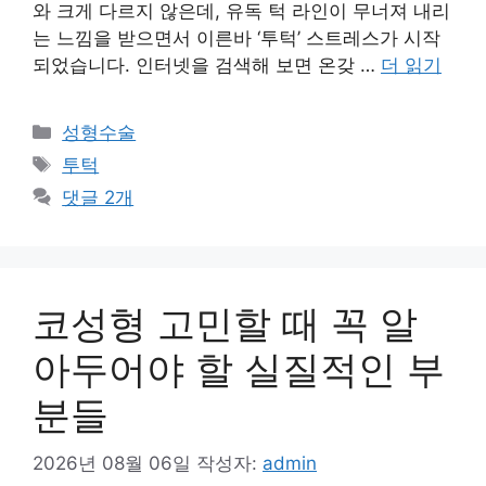
와 크게 다르지 않은데, 유독 턱 라인이 무너져 내리
는 느낌을 받으면서 이른바 ‘투턱’ 스트레스가 시작
되었습니다. 인터넷을 검색해 보면 온갖 …
더 읽기
카
성형수술
테
태
투턱
고
그
댓글 2개
리
코성형 고민할 때 꼭 알
아두어야 할 실질적인 부
분들
2026년 08월 06일
작성자:
admin