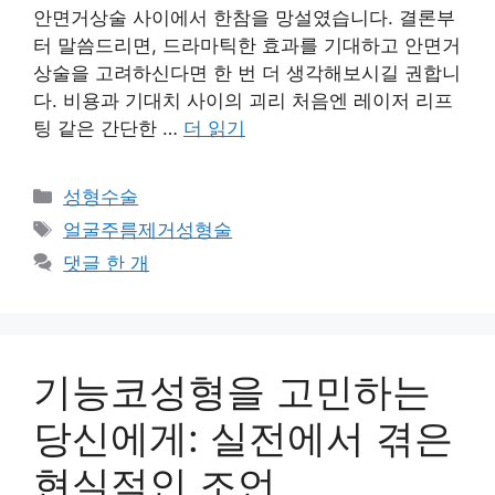
안면거상술 사이에서 한참을 망설였습니다. 결론부
터 말씀드리면, 드라마틱한 효과를 기대하고 안면거
상술을 고려하신다면 한 번 더 생각해보시길 권합니
다. 비용과 기대치 사이의 괴리 처음엔 레이저 리프
팅 같은 간단한 …
더 읽기
카
성형수술
테
태
얼굴주름제거성형술
고
그
댓글 한 개
리
기능코성형을 고민하는
당신에게: 실전에서 겪은
현실적인 조언