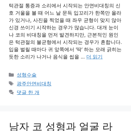
턱관절 통증과 소리에서 시작되는 안면비대칭의 신
호 거울을 볼 때 어느 날 문득 입꼬리가 한쪽만 올라
가 있거나, 사진을 찍었을 때 좌우 균형이 맞지 않아
신경 쓰이기 시작하는 경우가 많습니다. 대개 눈이
나 코의 비대칭을 먼저 발견하지만, 근본적인 원인
은 턱관절의 불균형에서 시작되는 경우가 흔합니다.
입을 벌릴 때마다 귀 앞쪽에서 ‘딱’ 하는 모래 긁히는
듯한 소리가 나거나 음식을 씹을 …
더 읽기
카
성형수술
테
태
광주안면비대칭
고
그
댓글 한 개
리
남자 코 성형과 얼굴 라