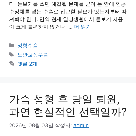
다. 돋보기를 쓰면 해결될 문제를 굳이 눈 안에 인공
수정체를 넣는 수술로 접근할 필요가 있는지부터 따
져봐야 한다. 만약 현재 일상생활에서 돋보기 사용
이 크게 불편하지 않거나, …
더 읽기
카
성형수술
테
태
노안교정수술
고
그
댓글 2개
리
가슴 성형 후 당일 퇴원,
과연 현실적인 선택일까?
2026년 08월 03일
작성자:
admin