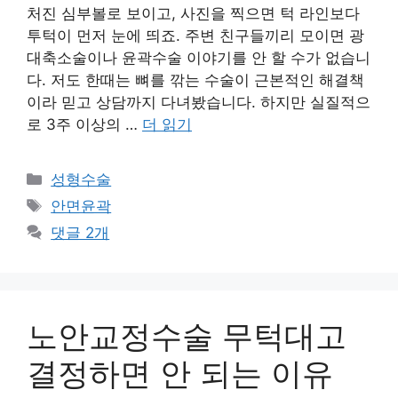
처진 심부볼로 보이고, 사진을 찍으면 턱 라인보다
투턱이 먼저 눈에 띄죠. 주변 친구들끼리 모이면 광
대축소술이나 윤곽수술 이야기를 안 할 수가 없습니
다. 저도 한때는 뼈를 깎는 수술이 근본적인 해결책
이라 믿고 상담까지 다녀봤습니다. 하지만 실질적으
로 3주 이상의 …
더 읽기
카
성형수술
테
태
안면윤곽
고
그
댓글 2개
리
노안교정수술 무턱대고
결정하면 안 되는 이유