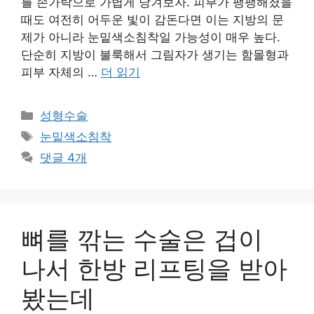
를 손가락으로 가볍게 당겨보자. 피부가 팽팽해졌을
때도 여전히 어두운 빛이 감돈다면 이는 지방의 문
제가 아니라 눈밑색소침착일 가능성이 매우 높다.
단순히 지방이 불룩해서 그림자가 생기는 함몰형과
피부 자체의 …
더 읽기
카
성형수술
테
태
눈밑색소침착
고
그
댓글 4개
리
뼈를 깎는 수술은 겁이
나서 한방 리프팅을 받아
봤는데