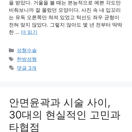
을 받았다. 거울을 볼 때는 본능적으로 예쁜 각도만
비춰보니까 잘 몰랐던 모양이다. 사진 속 내 입꼬리
는 유독 오른쪽만 쳐져 있었고 턱선도 좌우 균형이
전혀 맞지 않았다. 그렇지 않아도 몇 년 전부터 딱딱
한 …
더 읽기
카
성형수술
테
태
한방성형
고
그
댓글 3개
리
안면윤곽과 시술 사이,
30대의 현실적인 고민과
타협점