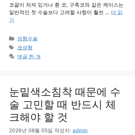
코끝이 처져 있거나 휜 코, 구축코와 같은 케이스는
일반적인 첫 수술보다 고려할 사항이 훨씬 …
더 읽
기
카
성형수술
테
태
코성형
고
그
댓글 한 개
리
눈밑색소침착 때문에 수
술 고민할 때 반드시 체
크해야 할 것
2026년 08월 05일
작성자:
admin