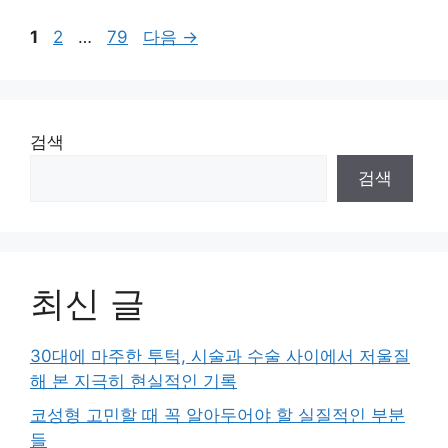
페
페
페
1
2
…
79
다음
→
이
이
이
지
지
지
검색
검색
최신 글
30대에 마주한 투턱, 시술과 수술 사이에서 저울질
해 본 지극히 현실적인 기록
코성형 고민할 때 꼭 알아두어야 할 실질적인 부분
들