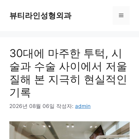
컨
텐
뷰티라인성형외과
메
츠
로
뉴
건
너
30대에 마주한 투턱, 시
뛰
기
술과 수술 사이에서 저울
질해 본 지극히 현실적인
기록
2026년 08월 06일
작성자:
admin