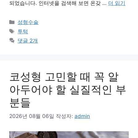
되었습니다. 인터넷을 검색해 보면 온갖 …
더 읽기
카
성형수술
테
태
투턱
고
그
댓글 2개
리
코성형 고민할 때 꼭 알
아두어야 할 실질적인 부
분들
2026년 08월 06일
작성자:
admin