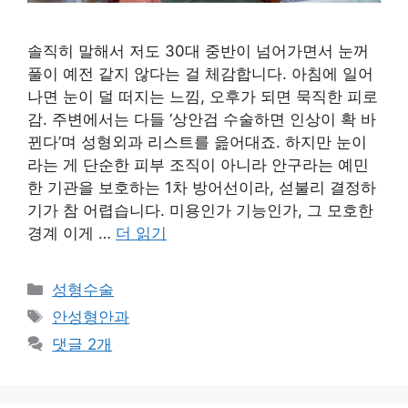
솔직히 말해서 저도 30대 중반이 넘어가면서 눈꺼
풀이 예전 같지 않다는 걸 체감합니다. 아침에 일어
나면 눈이 덜 떠지는 느낌, 오후가 되면 묵직한 피로
감. 주변에서는 다들 ‘상안검 수술하면 인상이 확 바
뀐다’며 성형외과 리스트를 읊어대죠. 하지만 눈이
라는 게 단순한 피부 조직이 아니라 안구라는 예민
한 기관을 보호하는 1차 방어선이라, 섣불리 결정하
기가 참 어렵습니다. 미용인가 기능인가, 그 모호한
경계 이게 …
더 읽기
카
성형수술
테
태
안성형안과
고
그
댓글 2개
리