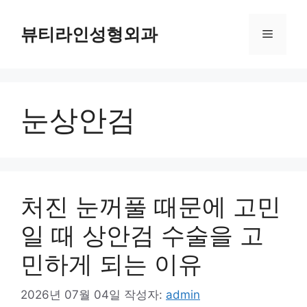
컨
텐
뷰티라인성형외과
메
츠
로
뉴
건
너
눈상안검
뛰
기
처진 눈꺼풀 때문에 고민
일 때 상안검 수술을 고
민하게 되는 이유
2026년 07월 04일
작성자:
admin