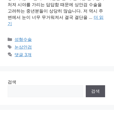
처져 시야를 가리는 답답함 때문에 상안검 수술을
고려하는 중년분들이 상당히 많습니다. 저 역시 주
변에서 눈이 너무 무거워져서 결국 결단을 …
더 읽
기
카
성형수술
테
태
눈상안검
고
그
댓글 3개
리
검색
검색