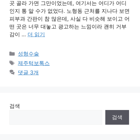
곳 골라 가면 그만이었는데, 여기서는 어디가 어디
인지 통 알 수가 없었다. 노형동 근처를 지나다 보면
피부과 간판이 참 많은데, 사실 다 비슷해 보이고 어
떤 곳은 너무 대놓고 광고하는 느낌이라 괜히 거부
감이 …
더 읽기
카
성형수술
테
태
제주턱보톡스
고
그
댓글 3개
리
검색
검색