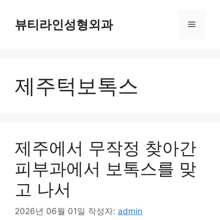
컨
텐
뷰티라인성형외과
메
츠
로
뉴
건
너
제주턱보톡스
뛰
기
제주에서 무작정 찾아간
피부과에서 보톡스를 맞
고 나서
2026년 06월 01일
작성자:
admin