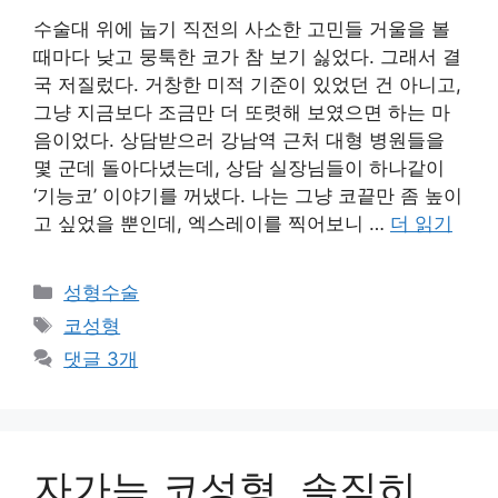
수술대 위에 눕기 직전의 사소한 고민들 거울을 볼
때마다 낮고 뭉툭한 코가 참 보기 싫었다. 그래서 결
국 저질렀다. 거창한 미적 기준이 있었던 건 아니고,
그냥 지금보다 조금만 더 또렷해 보였으면 하는 마
음이었다. 상담받으러 강남역 근처 대형 병원들을
몇 군데 돌아다녔는데, 상담 실장님들이 하나같이
‘기능코’ 이야기를 꺼냈다. 나는 그냥 코끝만 좀 높이
고 싶었을 뿐인데, 엑스레이를 찍어보니 …
더 읽기
카
성형수술
테
태
코성형
고
그
댓글 3개
리
자가늑 코성형, 솔직히