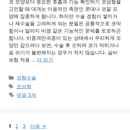
코 모양보다 중요한 호흡과 기능 확인하기 코성형을
고민할 때 대개는 미용적인 측면인 콧대나 코끝 모
양에 집중하게 됩니다. 하지만 수술 경험이 쌓이거
나 재수술을 고려하게 되는 분들은 공통적으로 코막
힘이나 알러지 비염 같은 기능적인 문제를 토로하곤
합니다. 비중격만곡증이 있는 상태에서 무리하게 모
양만 잡으려다 보면, 수술 후 오히려 코가 막히거나
숨 쉬기가 불편해지는 경우가 적지 않습니다. 실비
보험 적용 …
더 읽기
카
성형수술
테
태
코성형
고
그
댓글 3개
리
페
페
페
1
2
3
다음
→