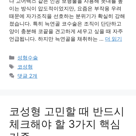
나 고어텍스 같은 인공 보형물을 사용해 콧대를 높
이는 방식이 압도적이었지만, 요즘은 부작용 우려
때문에 자가조직을 선호하는 분위기가 확실히 강해
졌습니다. 특히 늑연골 코수술은 조직이 단단하고
양이 충분해 코끝을 견고하게 세우고 싶을 때 자주
언급됩니다. 하지만 늑연골을 채취하는 …
더 읽기
카
성형수술
테
태
코성형
고
그
댓글 2개
리
코성형 고민할 때 반드시
체크해야 할 3가지 핵심