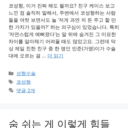
코성형, 이거 진짜 해도 될까요? 친구 케이스 보고
느낀 점 솔직히 말해서, 주변에서 코성형하는 사람
들을 여럿 보면서도 늘 ‘저게 과연 저 돈 주고 할 만
한 가치가 있을까?’ 하는 의구심이 있었습니다. 특히
‘자연스럽게 예뻐졌다’는 말 뒤에 숨겨진 그 미묘한
차이를 알아채기 어려울 때도 많았고요. 그런데 막
상 제일 친한 친구 중 한 명인 민준(가명)이가 수술
대에 오르는 걸 …
더 읽기
카
성형수술
테
태
코성형
고
그
댓글 2개
리
숨 쉬는 게 이렇게 힘들