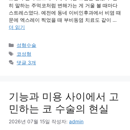
히 말하는 주먹코처럼 변해가는 게 거울 볼 때마다
스트레스였다. 예전에 동네 이비인후과에서 비염 때
문에 엑스레이 찍었을 때 부비동염 치료도 같이 …
더 읽기
카
성형수술
테
태
코성형
고
그
댓글 3개
리
기능과 미용 사이에서 고
민하는 코 수술의 현실
2026년 07월 15일
작성자:
admin