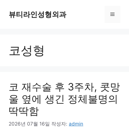
컨
텐
뷰티라인성형외과
메
츠
로
뉴
건
너
코성형
뛰
기
코 재수술 후 3주차, 콧망
울 옆에 생긴 정체불명의
딱딱함
2026년 07월 16일
작성자:
admin