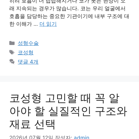
히려 호흡이 더 답답해지거나 코가 붓는 현상이 오
래 지속되는 경우가 많습니다. 코는 우리 얼굴에서
호흡을 담당하는 중요한 기관이기에 내부 구조에 대
한 이해가 …
더 읽기
카
성형수술
테
태
코성형
고
그
댓글 4개
리
코성형 고민할 때 꼭 알
아야 할 실질적인 구조와
재료 선택
2026년 07월 12일
작성자:
admin