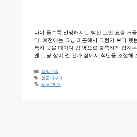
나이 들수록 선명해지는 턱선 고민 요즘 거울
다. 예전에는 그냥 피곤해서 그런가 보다 했
특히 웃을 때마다 입 옆으로 불룩하게 잡히는
엔 그냥 살이 찐 건가 싶어서 식단을 조절해 
카
성형수술
테
태
얼굴피부과
고
그
댓글 한 개
리