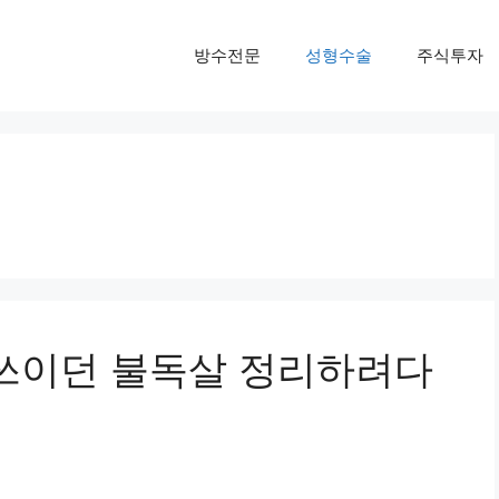
방수전문
성형수술
주식투자
 쓰이던 불독살 정리하려다