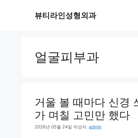
컨
텐
뷰티라인성형외과
츠
로
건
너
뛰
얼굴피부과
기
거울 볼 때마다 신경
가 며칠 고민만 했다
2026년 05월 24일
작성자:
admin