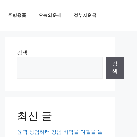
주방용품
오늘의운세
정부지원금
검색
검
색
최신 글
윤곽 상담하러 강남 바닥을 며칠을 돌