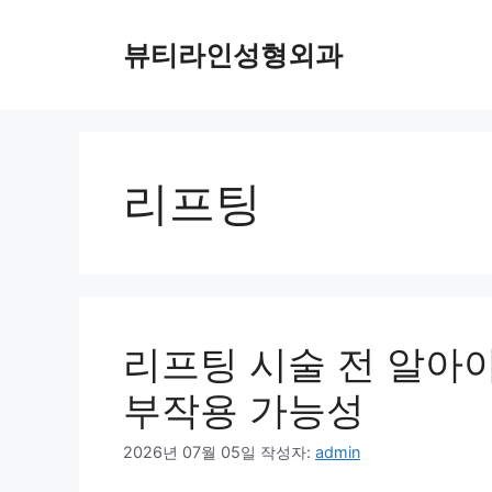
컨
텐
뷰티라인성형외과
츠
로
건
너
뛰
리프팅
기
리프팅 시술 전 알아
부작용 가능성
2026년 07월 05일
작성자:
admin